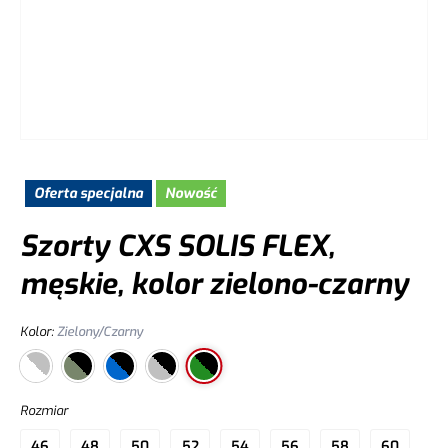
Oferta specjalna
Nowość
Szorty CXS SOLIS FLEX,
męskie, kolor zielono-czarny
Kolor
:
Zielony/Czarny
Rozmiar
46
48
50
52
54
56
58
60