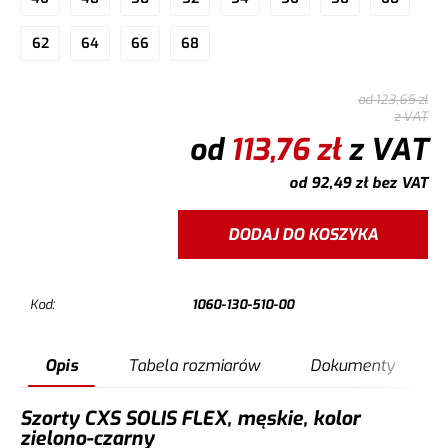
62
64
66
68
od
123,65
zł
z VAT
od
113,76
zł
z VAT
od
92,49
zł
bez VAT
DODAJ DO KOSZYKA
Kod:
1060-130-510-00
Opis
Tabela rozmiarów
Dokumenty
Szorty CXS SOLIS FLEX, męskie, kolor
zielono-czarny