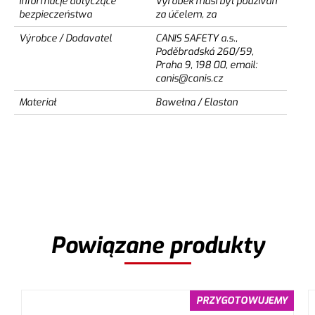
Informacje dotyczące
Výrobek musí být používán
bezpieczeństwa
za účelem, za
Výrobce / Dodavatel
CANIS SAFETY a.s.,
Poděbradská 260/59,
Praha 9, 198 00, email:
canis@canis.cz
Materiał
Bawełna / Elastan
Powiązane produkty
PRZYGOTOWUJEMY