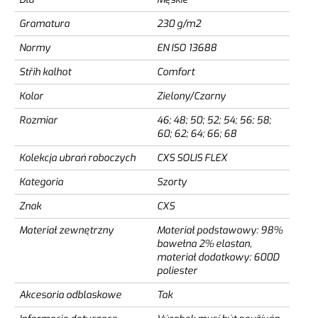
Gramatura
230 g/m2
Normy
EN ISO 13688
Střih kalhot
Comfort
Kolor
Zielony/Czarny
Rozmiar
46; 48; 50; 52; 54; 56; 58;
60; 62; 64; 66; 68
Kolekcja ubrań roboczych
CXS SOLIS FLEX
Kategoria
Szorty
Znak
CXS
Materiał zewnętrzny
Materiał podstawowy: 98%
bawełna 2% elastan,
materiał dodatkowy: 600D
poliester
Akcesoria odblaskowe
Tak