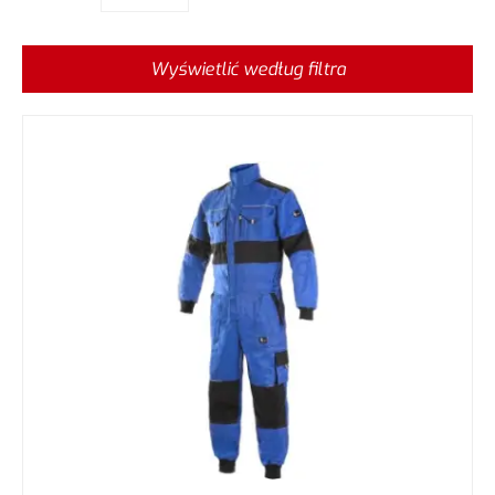
Wyświetlić według filtra