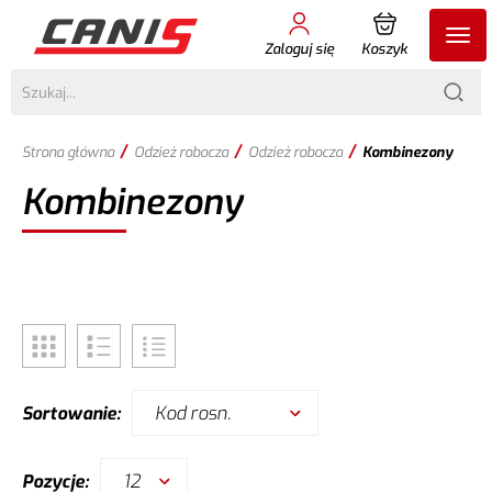
Zaloguj się
Koszyk
/
/
/
Strona główna
Odzież robocza
Odzież robocza
Kombinezony
Kombinezony
Kod rosn.
Sortowanie:
12
Pozycje: