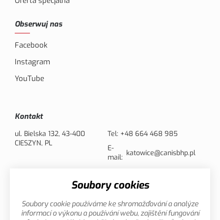
Oferta specjalna
Obserwuj nas
Facebook
Instagram
YouTube
Kontakt
ul. Bielska 132, 43-400
Tel:
+48 664 468 985
CIESZYN, PL
E-
katowice@canisbhp.pl
mail:
Soubory cookies
Opcje płatności
Soubory cookie používáme ke shromažďování a analýze
informací o výkonu a používání webu, zajištění fungování