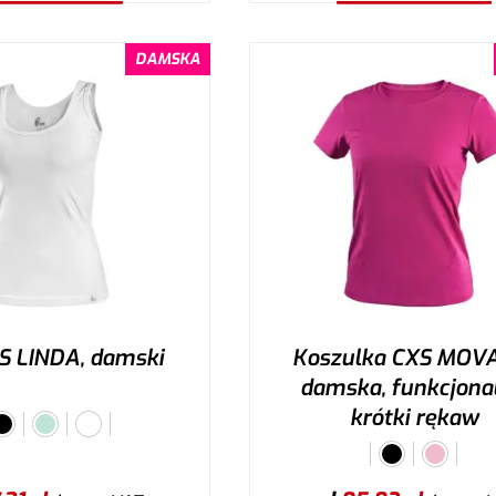
ybierz wariant
Wybierz wariant
DAMSKA
S LINDA, damski
Koszulka CXS MOV
damska, funkcjonal
krótki rękaw