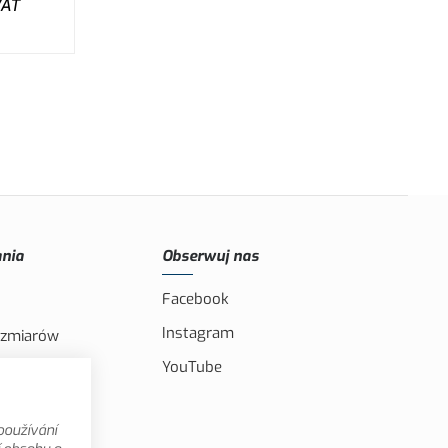
VAT
nia
Obserwuj nas
Facebook
Instagram
ozmiarów
YouTube
IS i CXS
omocyjne
používání