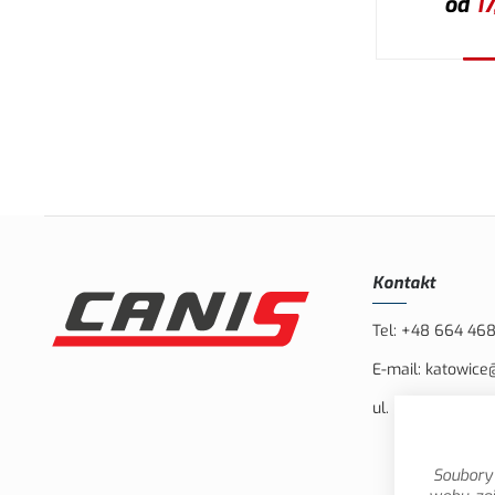
od
17
W
Kontakt
Tel:
+48 664 46
E-mail:
katowice
ul. Bielska 132, 
Soubory 