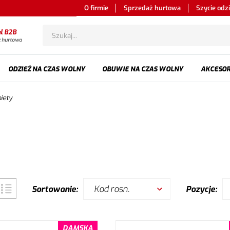
O firmie
Sprzedaż hurtowa
Szycie odz
al B2B
ż hurtowa
ODZIEŻ NA CZAS WOLNY
OBUWIE NA CZAS WOLNY
AKCESOR
iety
Kod rosn.
Sortowanie:
Pozycje:
DAMSKA