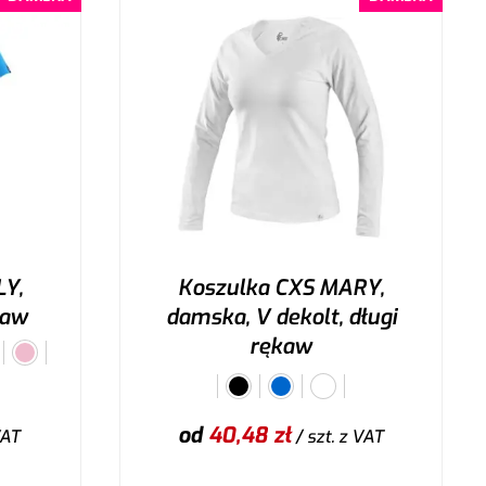
LY,
Koszulka CXS MARY,
kaw
damska, V dekolt, długi
rękaw
od
40,48
zł
VAT
/ szt.
z VAT