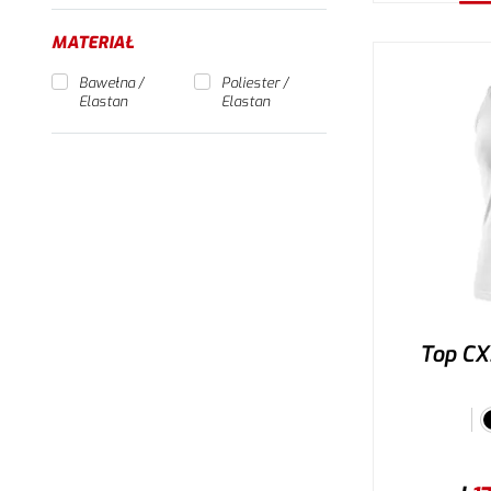
W
MATERIAŁ
Bawełna /
Poliester /
Elastan
Elastan
Top CX