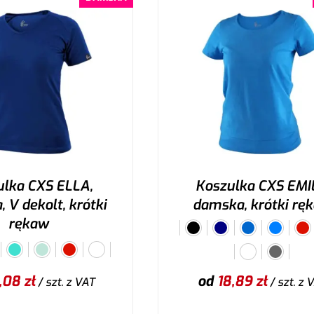
ulka CXS ELLA,
Koszulka CXS EMI
 V dekolt, krótki
damska, krótki rę
rękaw
,08
zł
od
18,89
zł
/ szt.
z VAT
/ szt.
z 