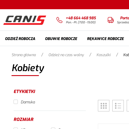
+48 664 468 985
Port
Pon. - Pt. (7:00 - 15:00)
Sprzeda
ODZIEŻ ROBOCZA
OBUWIE ROBOCZE
RĘKAWICE ROBOCZE
/
/
/
Strona główna
Odzież na czas wolny
Koszulki
Kob
Kobiety
ETYKIETKI
Damska
ROZMIAR