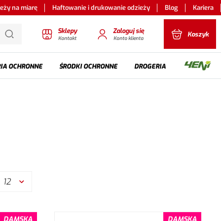
ieży na miarę
Haftowanie i drukowanie odzieży
Blog
Kariera
Sklepy
Zaloguj się
Koszyk
Kontakt
Konto klienta
IA OCHRONNE
ŚRODKI OCHRONNE
DROGERIA
12
DAMSKA
DAMSKA