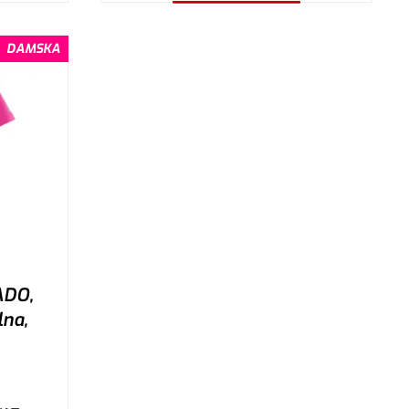
Wybierz wariant
DAMSKA
ADO,
na,