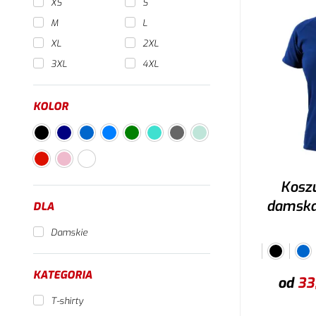
XS
S
M
L
XL
2XL
3XL
4XL
KOLOR
Kosz
damska,
DLA
Damskie
KATEGORIA
od
33
T-shirty