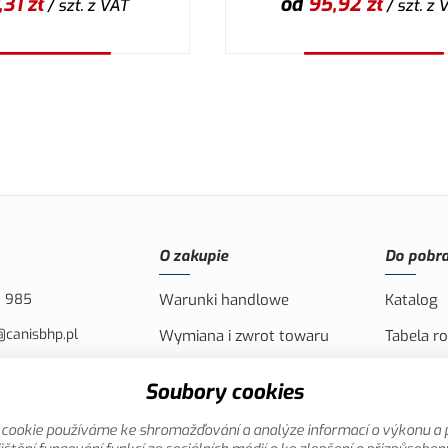
,31
zł
od
95,92
zł
/ szt.
z VAT
/ szt.
z 
ybierz wariant
Wybierz wariant
O zakupie
Do pobra
8 985
Warunki handlowe
Katalog
@canisbhp.pl
Wymiana i zwrot towaru
Tabela r
43-400 CIESZYN, PL
Wysyłka i płatność
Logo CAN
Soubory cookies
Reklamacja
Filmy pr
cookie používáme ke shromažďování a analýze informací o výkonu a 
Oferta specjalna