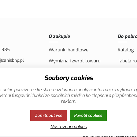
O zakupie
Do pobra
8 985
Warunki handlowe
Katalog
@canisbhp.pl
Wymiana i zwrot towaru
Tabela r
43-400 CIESZYN, PL
Wysyłka i płatność
Logo CAN
Soubory cookies
Reklamacja
Filmy pr
cookie používáme ke shromažďování a analýze informací o výkonu a 
Oferta specjalna
ištění fungování funkcí ze sociálních médií a ke zlepšení a přizpůsoben
reklam.
Zamítnout vše
Povolit cookies
Nastavení cookies
Ochronna danych osobowych