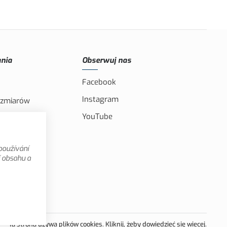
nia
Obserwuj nas
Facebook
Instagram
ozmiarów
YouTube
IS i CXS
omocyjne
používání
í obsahu a
Ta strona używa plików cookies. Kliknij, żeby dowiedzieć się wiecej.