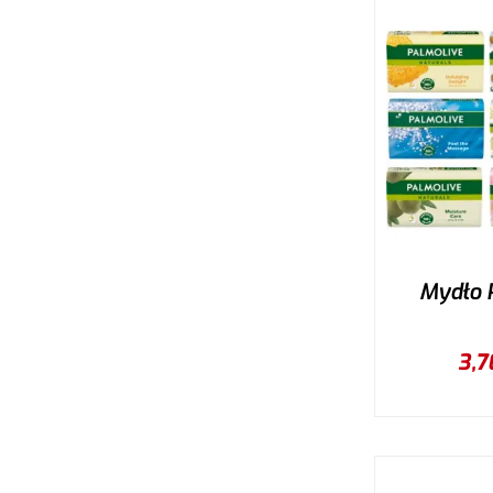
Mydło 
3,7