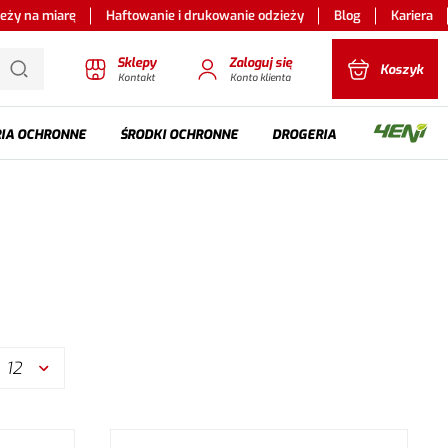
ieży na miarę
Haftowanie i drukowanie odzieży
Blog
Kariera
Sklepy
Zaloguj się
Koszyk
Kontakt
Konto klienta
IA OCHRONNE
ŚRODKI OCHRONNE
DROGERIA
12