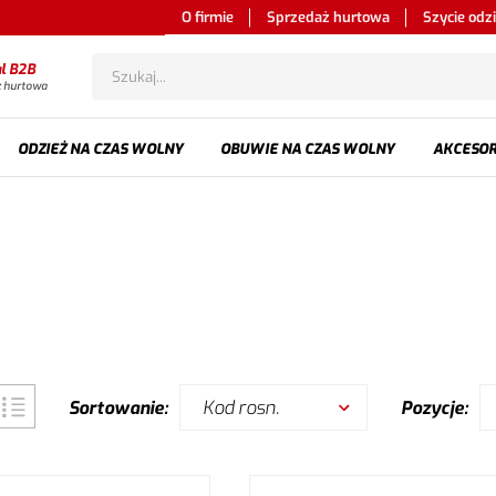
O firmie
Sprzedaż hurtowa
Szycie odz
al B2B
ż hurtowa
ODZIEŻ NA CZAS WOLNY
OBUWIE NA CZAS WOLNY
AKCESOR
Kod rosn.
Sortowanie:
Pozycje: