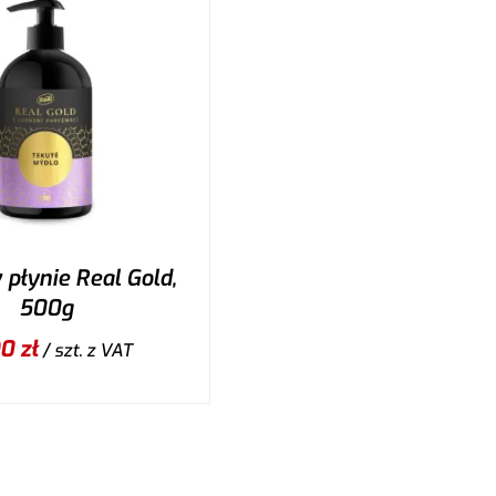
płynie Real Gold,
500g
90
zł
/ szt.
z VAT