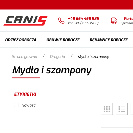
+48 664 468 985
Port
Pon. - Pt. (7:00 - 15:00)
Sprzeda
ODZIEŻ ROBOCZA
OBUWIE ROBOCZE
RĘKAWICE ROBOCZE
/
/
Strona główna
Drogeria
Mydła i szampony
Mydła i szampony
ETYKIETKI
Nowość