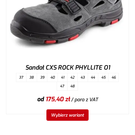
Sandał CXS ROCK PHYLLITE O1
37
38
39
40
41
42
43
44
45
46
47
48
od
175,40
zł
/ para
z VAT
Wybierz wariant