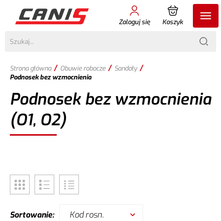
Zaloguj się
Koszyk
/
/
/
Strona główna
Obuwie robocze
Sandały
Podnosek bez wzmocnienia
Podnosek bez wzmocnienia
(O1, O2)
Kod rosn.
Sortowanie: