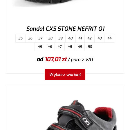
Sandał CXS STONE NEFRIT O1
35
36
37
38
39
40
41
42
43
44
45
46
47
48
49
50
od
107,01
zł
/ para
z VAT
Wybierz wariant