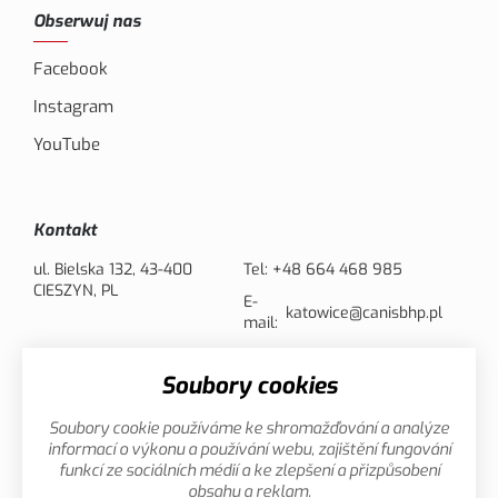
Obserwuj nas
Facebook
Instagram
YouTube
Kontakt
ul. Bielska 132, 43-400
Tel:
+48 664 468 985
CIESZYN, PL
E-
katowice@canisbhp.pl
mail:
Soubory cookies
Opcje płatności
Soubory cookie používáme ke shromažďování a analýze
informací o výkonu a používání webu, zajištění fungování
funkcí ze sociálních médií a ke zlepšení a přizpůsobení
obsahu a reklam.