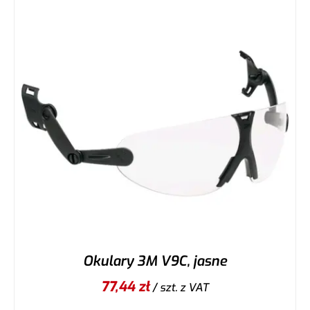
Okulary 3M V9C, jasne
77,44
zł
/ szt.
z VAT