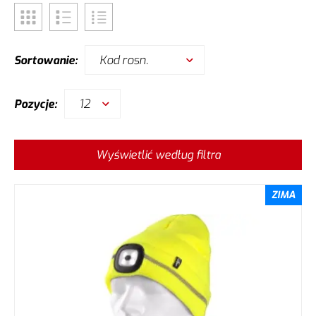
Kod rosn.
Sortowanie:
12
Pozycje:
Wyświetlić według filtra
ZIMA