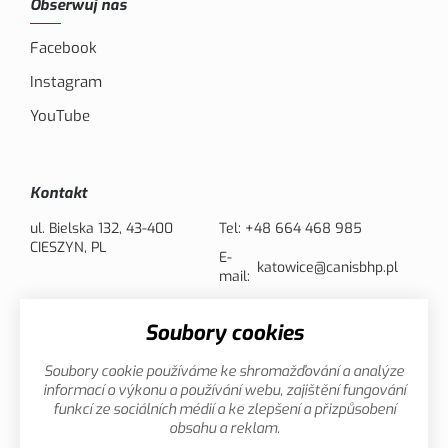
Obserwuj nas
Facebook
Instagram
YouTube
Kontakt
ul. Bielska 132, 43-400
Tel:
+48 664 468 985
CIESZYN, PL
E-
katowice@canisbhp.pl
mail:
Soubory cookies
Opcje płatności
Soubory cookie používáme ke shromažďování a analýze
informací o výkonu a používání webu, zajištění fungování
funkcí ze sociálních médií a ke zlepšení a přizpůsobení
obsahu a reklam.