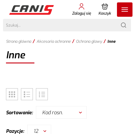
Zaloguj się
Koszyk
/
/
/
Strona główna
Akcesoria ochronne
Ochrona głowy
Inne
Inne
Kod rosn.
Sortowanie:
12
Pozycje: