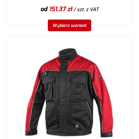
od
151,37
zł
/ szt.
z VAT
Wybierz wariant