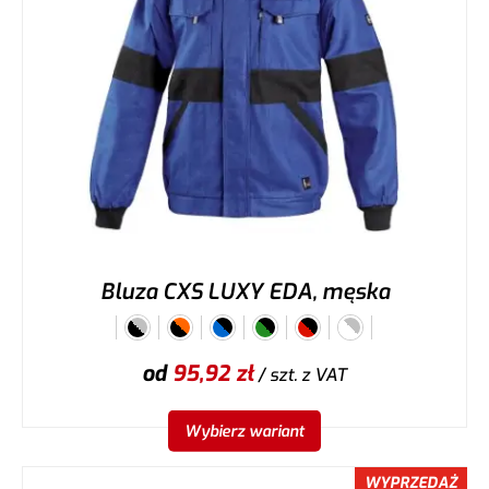
Bluza CXS LUXY EDA, męska
od
95,92
zł
/ szt.
z VAT
Wybierz wariant
WYPRZEDAŻ