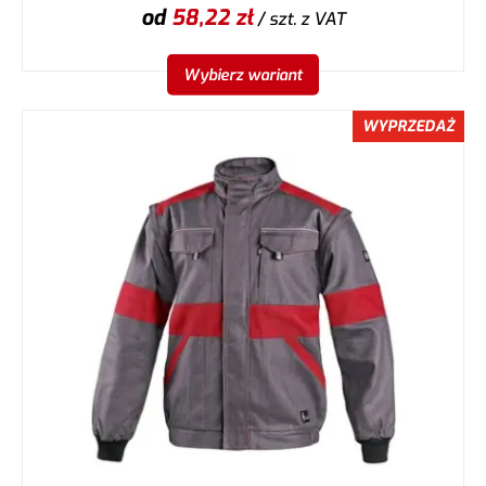
od
58,22
zł
/ szt.
z VAT
Wybierz wariant
WYPRZEDAŻ