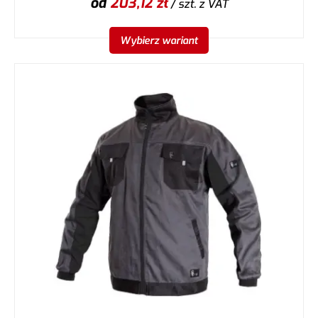
od
203,12
zł
/ szt.
z VAT
Wybierz wariant