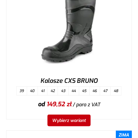
Kalosze CXS BRUNO
39
40
41
42
43
44
45
46
47
48
od
149,52
zł
/ para
z VAT
Wybierz wariant
ZIMA