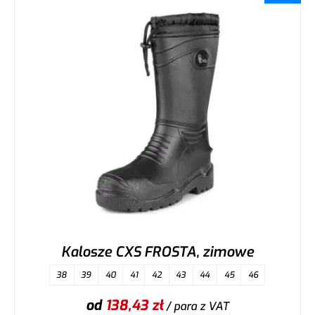
Kalosze CXS FROSTA, zimowe
38
39
40
41
42
43
44
45
46
od
138,43
zł
/ para
z VAT