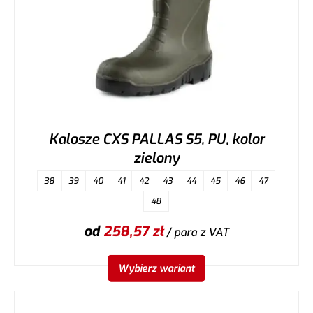
Kalosze CXS PALLAS S5, PU, kolor
zielony
38
39
40
41
42
43
44
45
46
47
48
od
258,57
zł
/ para
z VAT
Wybierz wariant