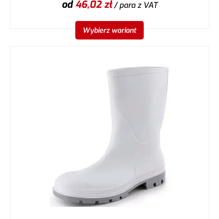
od
46,02
zł
/ para
z VAT
Wybierz wariant