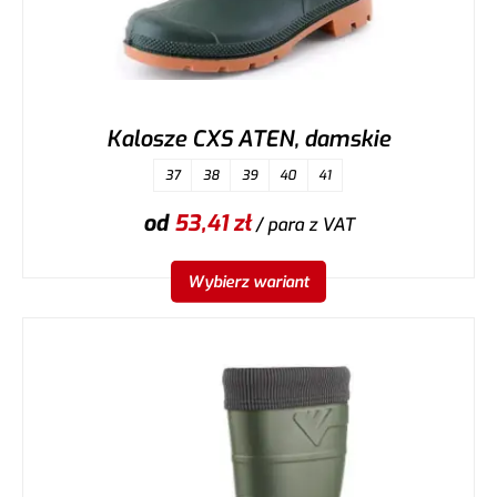
Kalosze CXS ATEN, damskie
37
38
39
40
41
od
53,41
zł
/ para
z VAT
Wybierz wariant