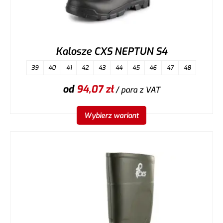
Kalosze CXS NEPTUN S4
39
40
41
42
43
44
45
46
47
48
od
94,07
zł
/ para
z VAT
Wybierz wariant