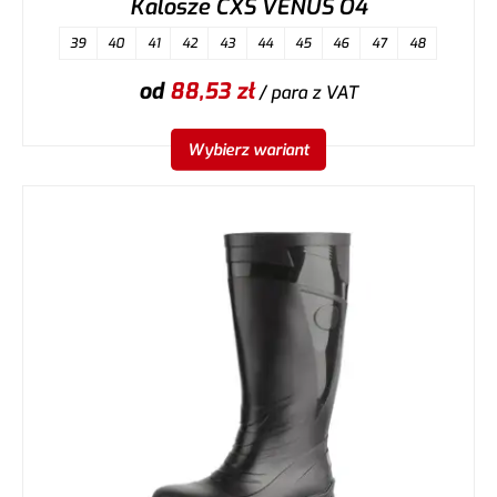
Kalosze CXS VENUS O4
39
40
41
42
43
44
45
46
47
48
od
88,53
zł
/ para
z VAT
Wybierz wariant