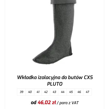
Wkładka izolacyjna do butów CXS
PLUTO
39
40
41
42
43
44
45
46
47
od
46,02
zł
/ para
z VAT