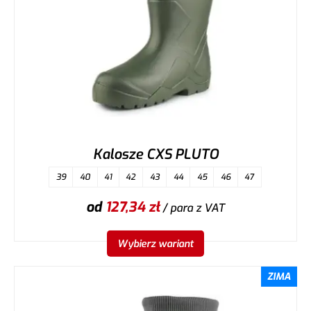
Kalosze CXS PLUTO
39
40
41
42
43
44
45
46
47
od
127,34
zł
/ para
z VAT
Wybierz wariant
ZIMA