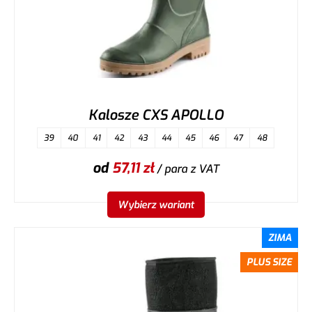
Kalosze CXS APOLLO
39
40
41
42
43
44
45
46
47
48
od
57,11
zł
/ para
z VAT
Wybierz wariant
ZIMA
PLUS SIZE