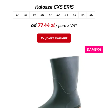
Kalosze CXS ERIS
37
38
39
40
41
42
43
44
45
46
od
77,44
zł
/ para
z VAT
Wybierz wariant
DAMSKA