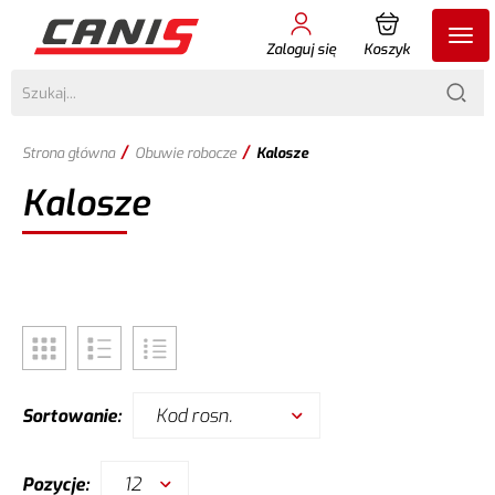
Zaloguj się
Koszyk
/
/
Strona główna
Obuwie robocze
Kalosze
Kalosze
Kod rosn.
Sortowanie:
12
Pozycje: