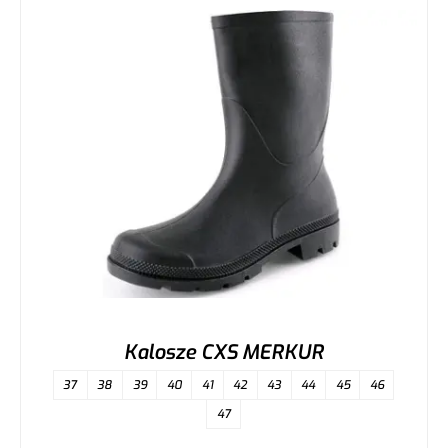
Kalosze CXS MERKUR
37
38
39
40
41
42
43
44
45
46
47