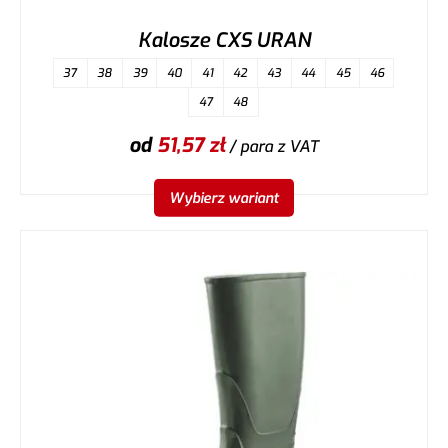
Kalosze CXS URAN
37
38
39
40
41
42
43
44
45
46
47
48
od
51,57
zł
/ para
z VAT
Wybierz wariant