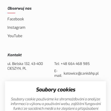
Obserwuj nas
Facebook
Instagram
YouTube
Kontakt
ul. Bielska 132, 43-400
Tel:
+48 664 468 985
CIESZYN, PL
E-
katowice@canisbhp.pl
mail:
Soubory cookies
Opcje płatności
Soubory cookie používáme ke shromažďování a analýze
informací o výkonu a používání webu, zajištění fungování
funkcí ze sociálních médií a ke zlepšení a přizpůsobení