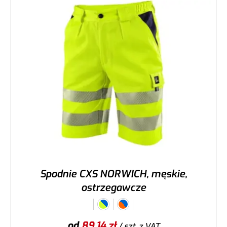
Spodnie CXS NORWICH, męskie,
ostrzegawcze
od
89,14
zł
/ szt.
z VAT