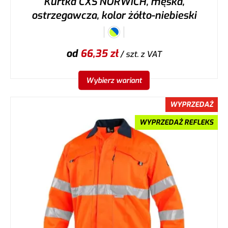
Kurtka CXS NORWICH, męska,
ostrzegawcza, kolor żółto-niebieski
od
66,35
zł
/ szt.
z VAT
Wybierz wariant
WYPRZEDAŻ
WYPRZEDAŻ REFLEKS