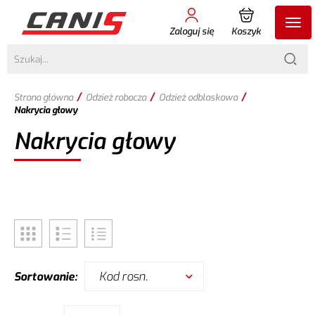
Zaloguj się
Koszyk
/
/
/
Strona główna
Odzież robocza
Odzież odblaskowa
Nakrycia głowy
Nakrycia głowy
Kod rosn.
Sortowanie: