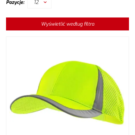
12
Pozycje:
Wyświetlić według filtra