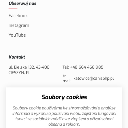
Obserwuj nas
Facebook
Instagram
YouTube
Kontakt
ul. Bielska 132, 43-400
Tel:
+48 664 468 985
CIESZYN, PL
E-
katowice@canisbhp.pl
mail:
Soubory cookies
Opcje płatności
Soubory cookie používáme ke shromažďování a analýze
informací o výkonu a používání webu, zajištění fungování
funkcí ze sociálních médií a ke zlepšení a přizpůsobení
obsahu a reklam.