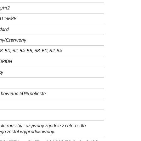
g/m2
SO 13688
dard
ny/Czerwony
8; 50; 52; 54; 56; 58; 60; 62; 64
ORION
ty
bawełna 40% polieste
ukt musi być używany zgodnie z celem, dla
ego został wyprodukowany.