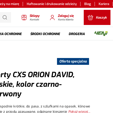
ieży na miarę
Haftowanie i drukowanie odzieży
Blog
Kariera
Sklepy
Zaloguj się
Koszyk
Kontakt
Konto klienta
IA OCHRONNE
ŚRODKI OCHRONNE
DROGERIA
Oferta specjalna
rty CXS ORION DAVID,
kie, kolor czarno-
erwony
spodnie krótkie, do pasa, z szlufkami na opasek, klinowe
ie z przodu azasuwane, odpinane kieszenie na suwak z
Pokaż więcej...