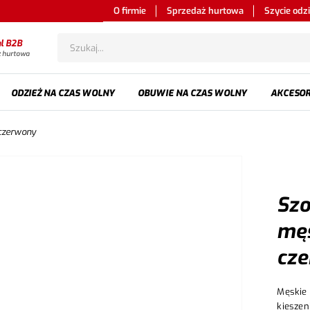
O firmie
Sprzedaż hurtowa
Szycie odz
al B2B
ż hurtowa
ODZIEŻ NA CZAS WOLNY
OBUWIE NA CZAS WOLNY
AKCESOR
-czerwony
Szo
męs
cz
Męskie 
kieszen