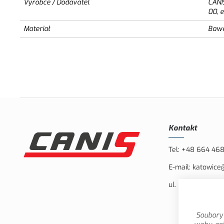
Výrobce / Dodavatel
CANI
00, 
Materiał
Bawe
Kontakt
Tel:
+48 664 46
E-mail:
katowice
ul. Bielska 132, 
Soubory 