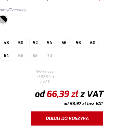
mi na narzędzia.
zarny/Czerwony
r
48
50
52
54
56
58
60
64
66
68
70
Běžná cena
od
82,99
zł
z VAT
od
66,39
zł
z VAT
od
53,97
zł
bez VAT
DODAJ DO KOSZYKA