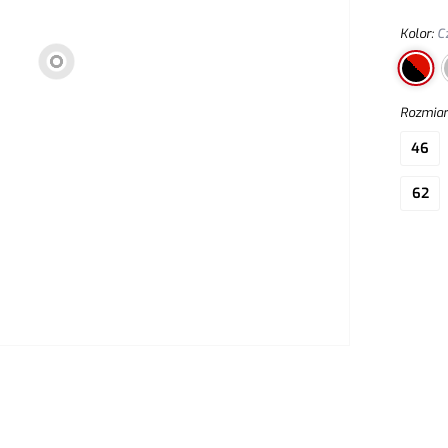
uchwyta
Kolor
:
C
Rozmia
46
62