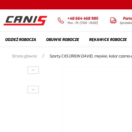
+48 664 468 985
Port
Pon. - Pt. (7:00 - 15:00)
Sprzeda
ODZIEŻ ROBOCZA
OBUWIE ROBOCZE
RĘKAWICE ROBOCZE
/
Strona główna
Szorty CXS ORION DAVID, męskie, kolor czarno