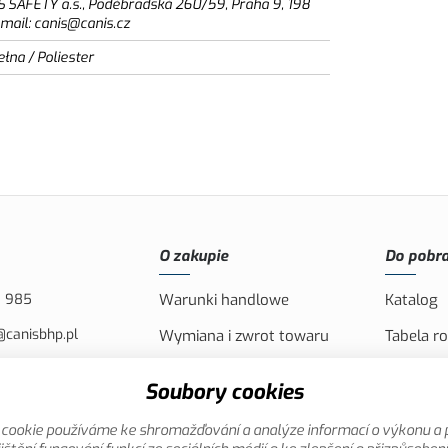
S SAFETY a.s., Poděbradská 260/59, Praha 9, 198
email: canis@canis.cz
łna / Poliester
O zakupie
Do pobra
8 985
Warunki handlowe
Katalog
@canisbhp.pl
Wymiana i zwrot towaru
Tabela r
43-400 CIESZYN, PL
Wysyłka i płatność
Logo CAN
Soubory cookies
Reklamacja
Filmy pr
cookie používáme ke shromažďování a analýze informací o výkonu a 
Oferta specjalna