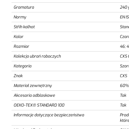
Gramatura
240 
Normy
EN I
Střih kalhot
Stan
Kolor
Czar
Rozmiar
46; 4
Kolekcja ubrań roboczych
CXS 
Kategoria
Szor
Znak
CXS
Materiał zewnętrzny
60% 
Akcesoria odblaskowe
Tak
OEKO-TEX® STANDARD 100
Tak
Informacje dotyczące bezpieczeństwa
Prod
któr