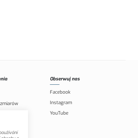
nia
Obserwuj nas
Facebook
Instagram
ozmiarów
YouTube
IS i CXS
omocyjne
používání