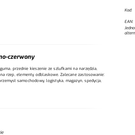
Kod:
EAN:
Jedno
alter
rno-czerwony
guma, przednie kieszenie ze szlufkami na narzędzia,
na na rzep, elementy odblaskowe. Zalecane zastosowanie:
, przemysł samochodowy, logistyka, magazyn, spedycja,
ie