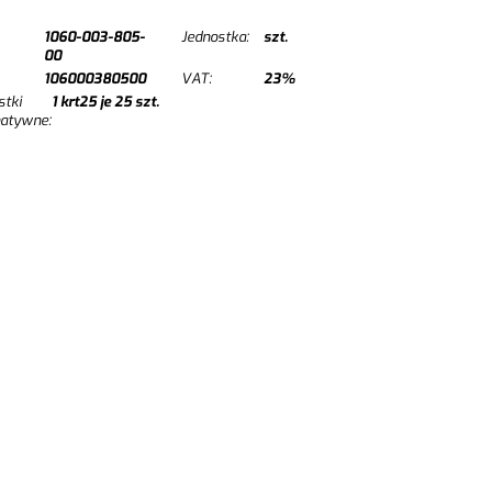
1060-003-805-
Jednostka:
szt.
00
106000380500
VAT:
23%
stki
1
krt25 je
25
szt.
natywne: