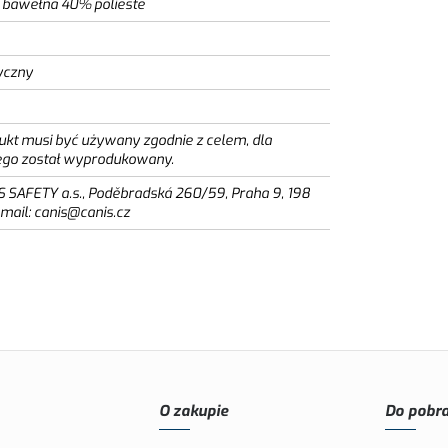
bawełna 40% polieste
yczny
ukt musi być używany zgodnie z celem, dla
ego został wyprodukowany.
S SAFETY a.s., Poděbradská 260/59, Praha 9, 198
email: canis@canis.cz
O zakupie
Do pobra