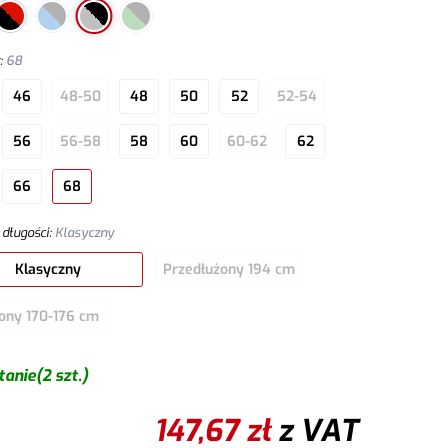
r
:
68
46
48-50
48
50
52
52-54
56
56-58
58
60
60-62
62
66
68
 długości
:
Klasyczny
Klasyczny
Przedłużony 194 cm
ony 170-176 cm
tanie
(2 szt.)
147,67
zł
z VAT