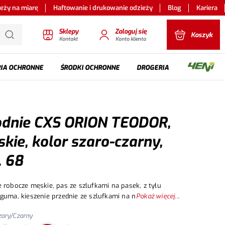
ieży na miarę
Haftowanie i drukowanie odzieży
Blog
Kariera
Sklepy
Zaloguj się
Koszyk
Kontakt
Konto klienta
IA OCHRONNE
ŚRODKI OCHRONNE
DROGERIA
dnie CXS ORION TEODOR,
kie, kolor szaro-czarny,
. 68
, z tyłu
Pokaż więcej...
ie wielofunkcyjne z obu stron, kolana wzmocniona
zary/Czarny
rem 600D z możliwością włożenia nakolanników, dwie