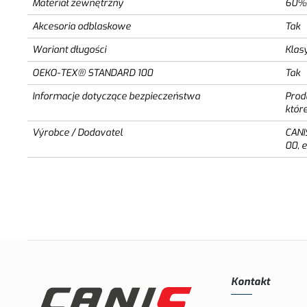
Materiał zewnętrzny
60% 
Akcesoria odblaskowe
Tak
Wariant długości
Klas
OEKO-TEX® STANDARD 100
Tak
Informacje dotyczące bezpieczeństwa
Prod
któr
Výrobce / Dodavatel
CANI
00, 
Kontakt