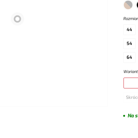
Rozmia
44
54
64
Wariant
Skróc
Na s