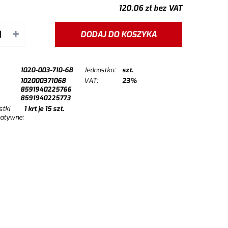
120,06
zł
bez VAT
+
DODAJ DO KOSZYKA
1020-003-710-68
Jednostka:
szt.
102000371068
VAT:
23%
8591940225766
8591940225773
stki
1
krt je
15
szt.
natywne: