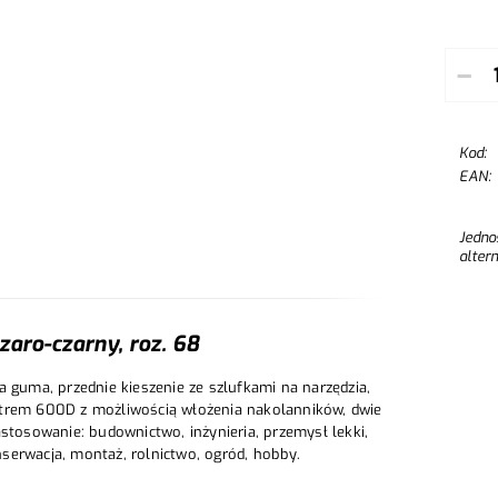
–
Kod:
EAN:
Jedno
alter
aro-czarny, roz. 68
a guma, przednie kieszenie ze szlufkami na narzędzia,
strem 600D z możliwością włożenia nakolanników, dwie
stosowanie: budownictwo, inżynieria, przemysł lekki,
serwacja, montaż, rolnictwo, ogród, hobby.