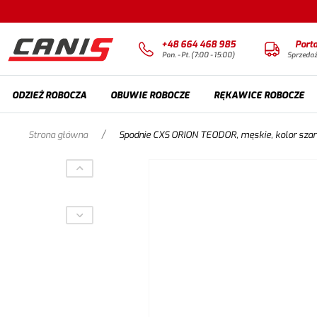
+48 664 468 985
Port
Pon. - Pt. (7:00 - 15:00)
Sprzeda
ODZIEŻ ROBOCZA
OBUWIE ROBOCZE
RĘKAWICE ROBOCZE
/
Strona główna
Spodnie CXS ORION TEODOR, męskie, kolor szaro