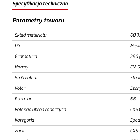
Specyfikacja techniczna
Parametry towaru
Skład materiału
60 %
Dla
Męsk
Gramatura
280 
Normy
EN I
Střih kalhot
Stan
Kolor
Szar
Rozmiar
68
Kolekcja ubrań roboczych
CXS 
Kategoria
Spod
Znak
CXS