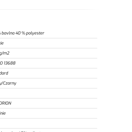
 bavlna 40 % polyester
ie
g/m2
SO 13688
dard
y/Czarny
ORION
nie