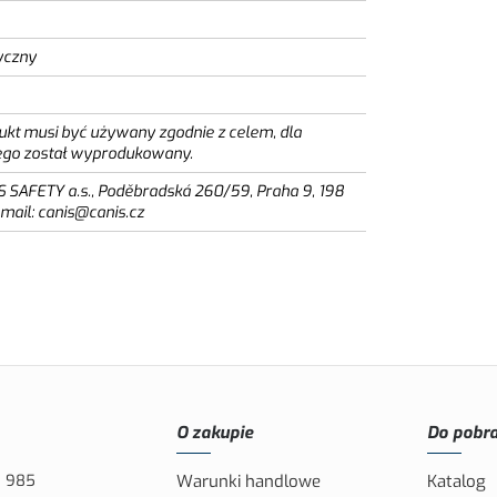
yczny
ukt musi być używany zgodnie z celem, dla
ego został wyprodukowany.
S SAFETY a.s., Poděbradská 260/59, Praha 9, 198
email: canis@canis.cz
O zakupie
Do pobra
8 985
Warunki handlowe
Katalog