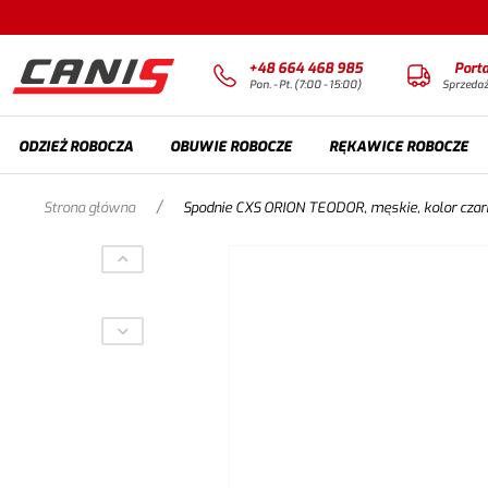
+48 664 468 985
Port
Pon. - Pt. (7:00 - 15:00)
Sprzeda
ODZIEŻ ROBOCZA
OBUWIE ROBOCZE
RĘKAWICE ROBOCZE
/
Strona główna
Spodnie CXS ORION TEODOR, męskie, kolor czarn