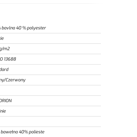
 bavlna 40 % polyester
ie
g/m2
SO 13688
dard
ny/Czerwony
ORION
nie
bawełna 40% polieste