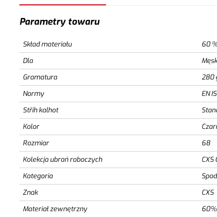
Parametry towaru
Skład materiału
60 %
Dla
Męsk
Gramatura
280 
Normy
EN I
Střih kalhot
Stan
Kolor
Czar
Rozmiar
68
Kolekcja ubrań roboczych
CXS 
Kategoria
Spod
Znak
CXS
Materiał zewnętrzny
60% 