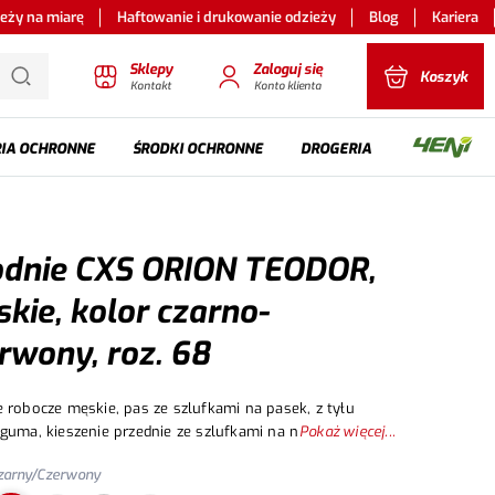
ieży na miarę
Haftowanie i drukowanie odzieży
Blog
Kariera
Sklepy
Zaloguj się
Koszyk
Kontakt
Konto klienta
IA OCHRONNE
ŚRODKI OCHRONNE
DROGERIA
dnie CXS ORION TEODOR,
kie, kolor czarno-
rwony, roz. 68
, z tyłu
Pokaż więcej...
ie wielofunkcyjne z obu stron, kolana wzmocniona
zarny/Czerwony
rem 600D z możliwością włożenia nakolanników, dwie