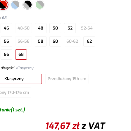
r
:
68
46
48-50
48
50
52
52-54
56
56-58
58
60
60-62
62
66
68
 długości
:
Klasyczny
Klasyczny
Przedłużony 194 cm
ony 170-176 cm
tanie
(1 szt.)
147,67
zł
z VAT