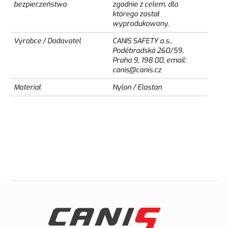
bezpieczeństwa
zgodnie z celem, dla
którego został
wyprodukowany.
Výrobce / Dodavatel
CANIS SAFETY a.s.,
Poděbradská 260/59,
Praha 9, 198 00, email:
canis@canis.cz
Materiał
Nylon / Elastan