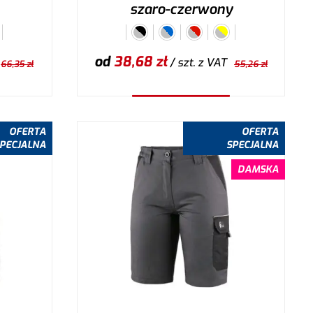
szaro-czerwony
od
38,68
zł
/ szt.
z VAT
66,35
zł
55,26
zł
Wybierz wariant
OFERTA
OFERTA
PECJALNA
SPECJALNA
DAMSKA