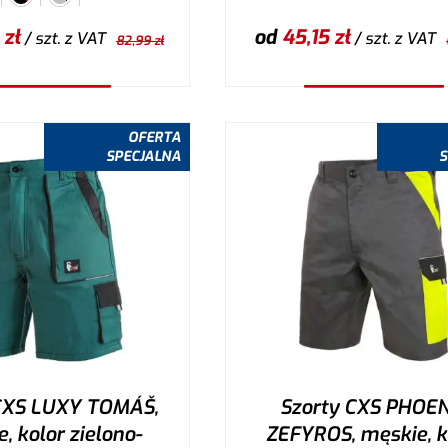
zł
od
45,15
zł
/ szt.
z VAT
/ szt.
z VAT
82,99
zł
ybierz wariant
Wybierz wariant
OFERTA
SPECJALNA
S
CXS LUXY TOMÁŠ,
Szorty CXS PHOEN
, kolor zielono-
ZEFYROS, męskie, k