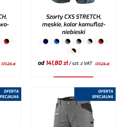
CH,
Szorty CXS STRETCH,
wo-
męskie, kolor kamuflaż-
niebieski
od
141,80
zł
/ szt.
z VAT
177,25
zł
177,25
zł
Wybierz wariant
OFERTA
OFERTA
PECJALNA
SPECJALNA