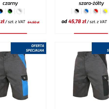
czarny
szaro-żółty
zł
od
45,78
zł
/ szt.
z VAT
/ szt.
z VAT
64,50
zł
ybierz wariant
Wybierz wariant
OFERTA
SPECJALNA
S