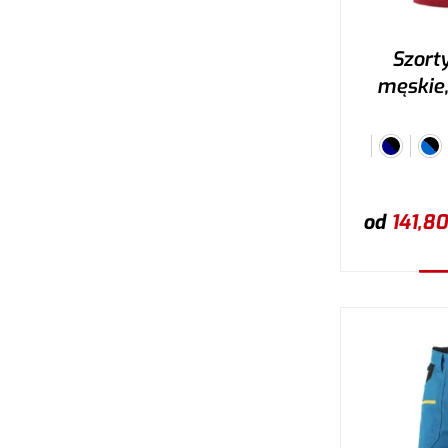
Szort
męskie,
od
141,80
W