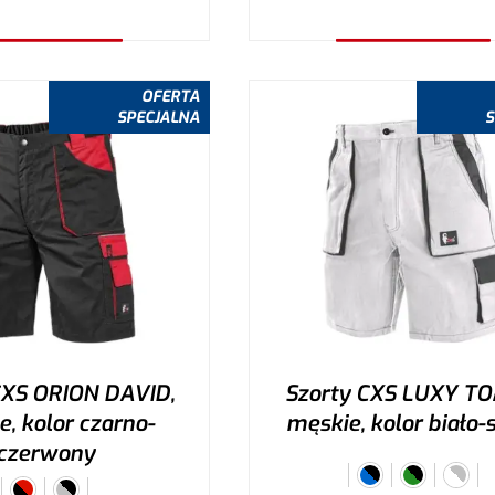
ybierz wariant
Wybierz wariant
OFERTA
SPECJALNA
S
CXS ORION DAVID,
Szorty CXS LUXY T
, kolor czarno-
męskie, kolor biało-
czerwony