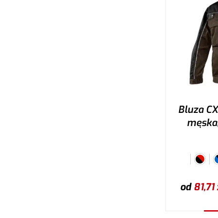
Bluza C
męska,
od
81,71