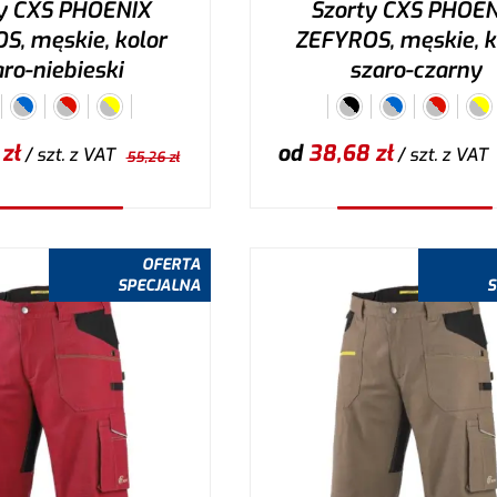
y CXS PHOENIX
Szorty CXS PHOEN
S, męskie, kolor
ZEFYROS, męskie, k
ro-niebieski
szaro-czarny
zł
od
38,68
zł
/ szt.
z VAT
/ szt.
z VAT
55,26
zł
ybierz wariant
Wybierz wariant
OFERTA
SPECJALNA
S