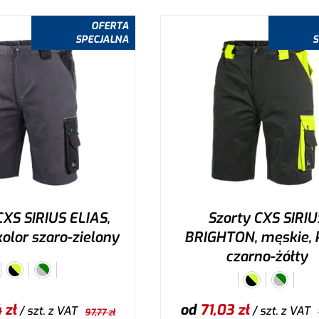
ybierz wariant
Wybierz wariant
OFERTA
SPECJALNA
S
CXS SIRIUS ELIAS,
Szorty CXS SIRIU
olor szaro-zielony
BRIGHTON, męskie, 
czarno-żółty
4
zł
od
71,03
zł
/ szt.
z VAT
/ szt.
z VAT
97,77
zł