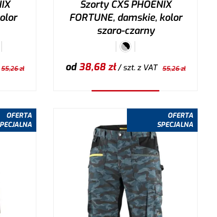
IX
Szorty CXS PHOENIX
olor
FORTUNE, damskie, kolor
szaro-czarny
od
38,68
zł
/ szt.
z VAT
55,26
zł
55,26
zł
Wybierz wariant
OFERTA
OFERTA
PECJALNA
SPECJALNA