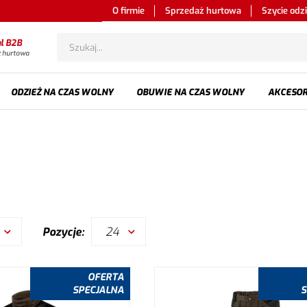
O firmie
Sprzedaż hurtowa
Szycie odz
al B2B
ż hurtowa
ODZIEŻ NA CZAS WOLNY
OBUWIE NA CZAS WOLNY
AKCESOR
24
Pozycje:
OFERTA
SPECJALNA
S