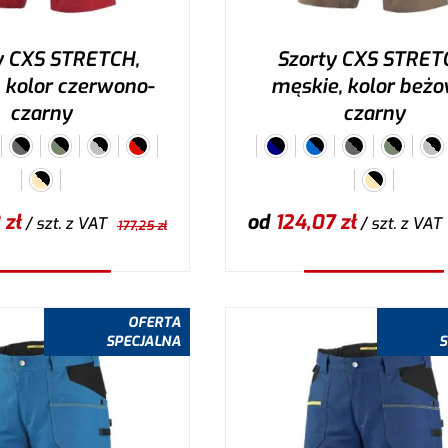
y CXS STRETCH,
Szorty CXS STRET
 kolor czerwono-
męskie, kolor beżo
czarny
czarny
zł
od
124,07
zł
/ szt.
z VAT
/ szt.
z VAT
177,25
zł
ybierz wariant
Wybierz wariant
OFERTA
SPECJALNA
S