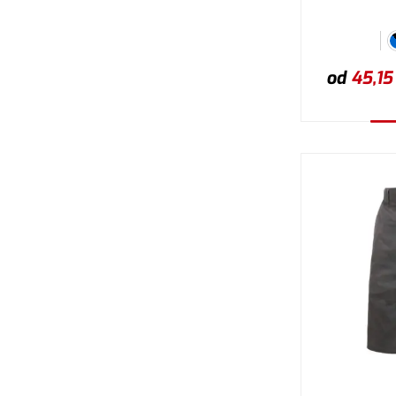
od
45,15
W