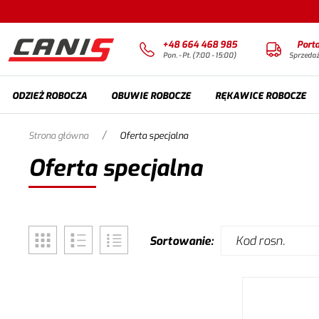
+48 664 468 985
Port
Pon. - Pt. (7:00 - 15:00)
Sprzeda
ODZIEŻ ROBOCZA
OBUWIE ROBOCZE
RĘKAWICE ROBOCZE
/
Strona główna
Oferta specjalna
Oferta specjalna
Kod rosn.
Sortowanie: