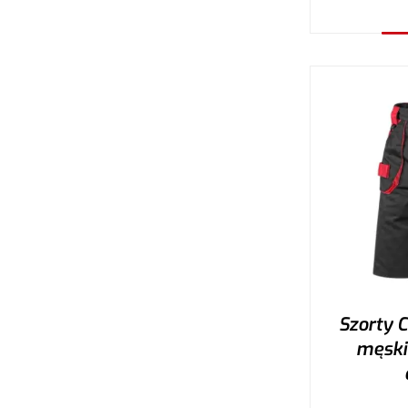
W
Szorty 
męskie