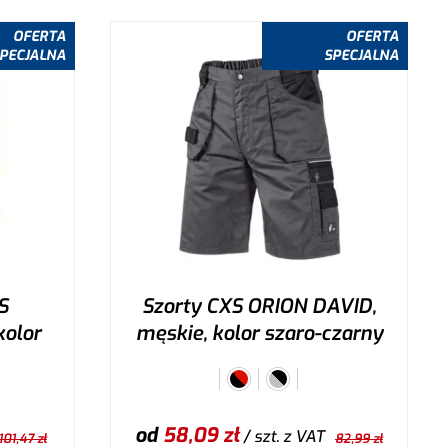
Wybierz wariant
OFERTA
OFERTA
PECJALNA
SPECJALNA
S
Szorty CXS ORION DAVID,
kolor
męskie, kolor szaro-czarny
od
58,09
zł
/ szt.
z VAT
101,47
zł
82,99
zł