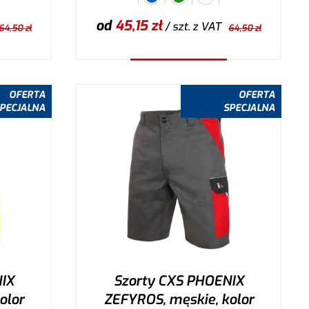
od
45,15
zł
/ szt.
z VAT
64,50
zł
64,50
zł
Wybierz wariant
OFERTA
OFERTA
PECJALNA
SPECJALNA
IX
Szorty CXS PHOENIX
olor
ZEFYROS, męskie, kolor