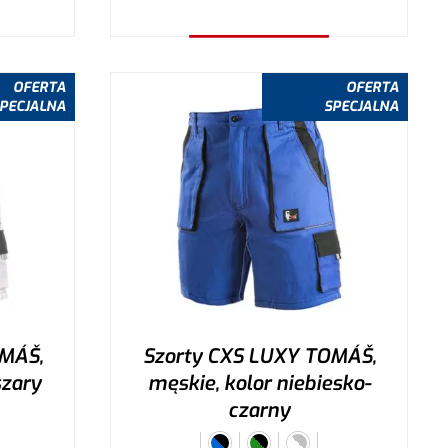
Wybierz wariant
OFERTA
OFERTA
PECJALNA
SPECJALNA
OMÁŠ,
Szorty CXS LUXY TOMÁŠ,
szary
męskie, kolor niebiesko-
czarny