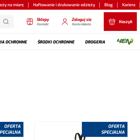
ieży na miarę
Haftowanie i drukowanie odzieży
Blog
Kariera
Sklepy
Zaloguj się
Koszyk
Kontakt
Konto klienta
IA OCHRONNE
ŚRODKI OCHRONNE
DROGERIA
OFERTA
OFERTA
PECJALNA
SPECJALNA