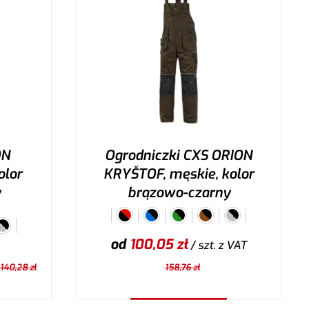
ON
Ogrodniczki CXS ORION
olor
KRYŠTOF, męskie, kolor
y
brązowo-czarny
od
100,05
zł
/ szt.
z VAT
140,28
zł
158,76
zł