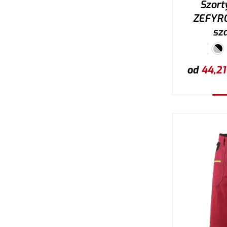
Szort
ZEFYRO
sza
od
44,21
W