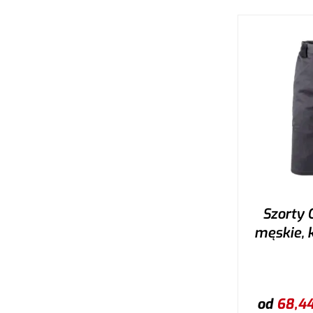
W
Szorty 
męskie, k
od
68,4