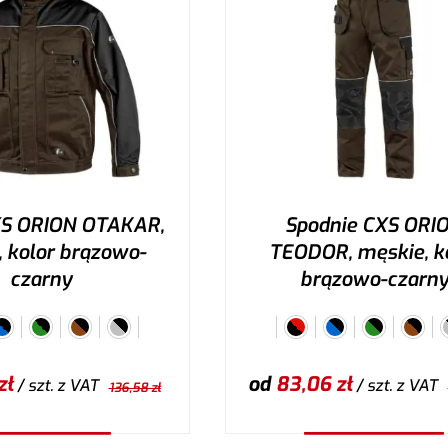
XS ORION OTAKAR,
Spodnie CXS ORI
 kolor brązowo-
TEODOR, męskie, k
czarny
brązowo-czarn
zł
od
83,06
zł
/ szt.
z VAT
/ szt.
z VAT
136,58
zł