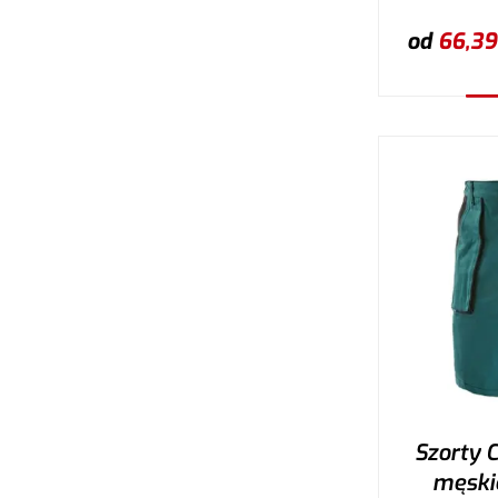
od
66,39
W
Szorty 
męskie