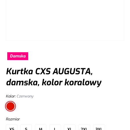
Damska
Kurtka CXS AUGUSTA,
damska, kolor koralowy
Kolor
:
Czerwony
Rozmiar
XS
S
M
L
XL
2XL
3XL