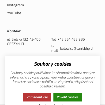
Instagram
YouTube
Kontakt
ul. Bielska 132, 43-400
Tel:
+48 664 468 985
CIESZYN, PL
E-
katowice@canisbhp.pl
mail:
Soubory cookies
Opcje płatności
Soubory cookie používáme ke shromažďování a analýze
informací o výkonu a používání webu, zajištění fungování
funkcí ze sociálních médií a ke zlepšení a přizpůsobení
obsahu a reklam.
Ochronna danych
Ta strona używa plików cookies. Kliknij,
Zamítnout vše
Povolit cookies
osobowych
żeby dowiedzieć się wiecej.