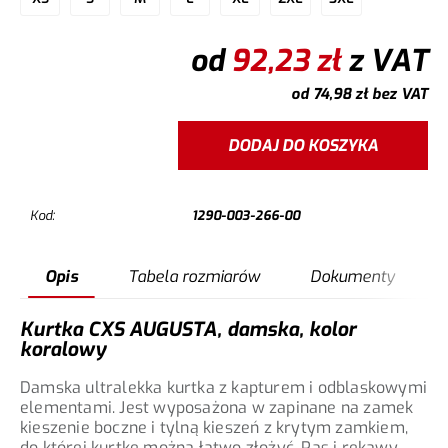
od
92,23
zł
z VAT
od
74,98
zł
bez VAT
DODAJ DO KOSZYKA
Kod:
1290-003-266-00
Opis
Tabela rozmiarów
Dokumenty
Kurtka CXS AUGUSTA, damska, kolor
koralowy
Damska ultralekka kurtka z kapturem i odblaskowymi
elementami. Jest wyposażona w zapinane na zamek
kieszenie boczne i tylną kieszeń z krytym zamkiem,
do której kurtkę można łatwo złożyć. Pas i rękawy