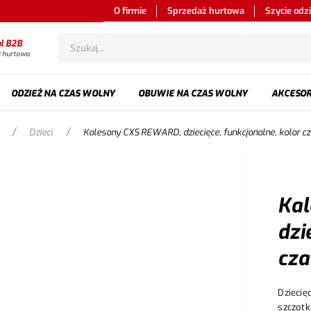
O firmie
Sprzedaż hurtowa
Szycie odz
al B2B
ż hurtowa
ODZIEŻ NA CZAS WOLNY
OBUWIE NA CZAS WOLNY
AKCESOR
/
/
Dzieci
Kalesony CXS REWARD, dziecięce, funkcjonalne, kolor cz
Ka
dzi
cza
Dziecię
szczotk