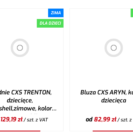
ZIMA
DLA DZIECI
dnie CXS TRENTON,
Bluza CXS ARYN, ka
dziecięce,
dziecięca
hell,zimowe, kolor
arny + HV żółto-
129,19
zł
od
82,99
zł
/ szt.
z VAT
/ szt.
z
rańczowe elementy