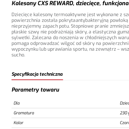
Kalesony CXS REWARD, dziecięce, funkcjonal
Dziecięce kalesony termoaktywne jest wykonane z sz
powierzchnia została pokrytaantybakteryjną powłok
nieprzyjemny zapach potu. Stopniowe pranie zmniejsz
płaskie szwy nie podrażniają skóry, a elastyczna guma
sylwetki. Zalecana do noszenia w chłodniejszych waru
pomaga odprowadzać wilgoć od skóry na powierzchnię 
wypoczynku lub uprawiania sportu, na zewnątrz – wszę
sucho.
Specyfikacja techniczna
Parametry towaru
Dla
Dzie
Gramatura
230 
Kolor
Czar