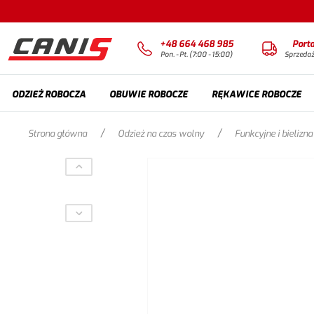
+48 664 468 985
Port
Pon. - Pt. (7:00 - 15:00)
Sprzeda
ODZIEŻ ROBOCZA
OBUWIE ROBOCZE
RĘKAWICE ROBOCZE
/
/
Strona główna
Odzież na czas wolny
Funkcyjne i bielizna