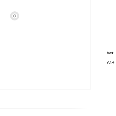
pokryt
wyelim
zmniejs
Kod:
EAN: