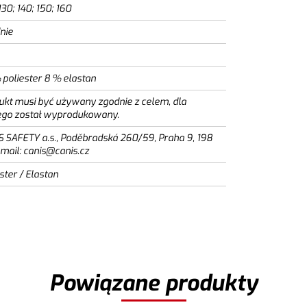
130; 140; 150; 160
nie
 poliester 8 % elastan
ukt musi być używany zgodnie z celem, dla
ego został wyprodukowany.
S SAFETY a.s., Poděbradská 260/59, Praha 9, 198
email: canis@canis.cz
ster / Elastan
Powiązane produkty