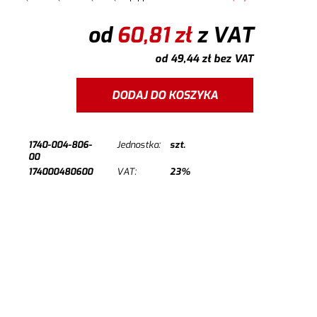
aantybakteryjną powłoką ULTRA LAVA, która pomaga
inować nieprzyjemny zapach potu. Stopniowe pranie
od
60,81
zł
z VAT
za skuteczność tej powłok
od
49,44
zł
bez VAT
DODAJ DO KOSZYKA
1740-004-806-
Jednostka:
szt.
00
174000480600
VAT:
23%