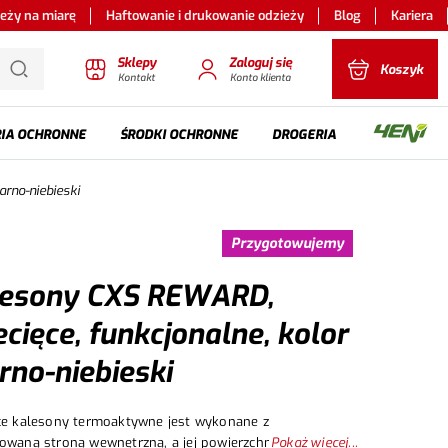
ieży na miarę
Haftowanie i drukowanie odzieży
Blog
Kariera
Sklepy
Zaloguj się
Koszyk
Kontakt
Konto klienta
IA OCHRONNE
ŚRODKI OCHRONNE
DROGERIA
arno-niebieski
Przygotowujemy
lesony CXS REWARD,
ecięce, funkcjonalne, kolor
rno-niebieski
ce kalesony termoaktywne jest wykonane z
owaną stroną wewnętrzną, a jej powierzchnia została
Pokaż więcej...