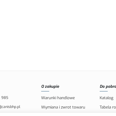
O zakupie
Do pobra
8 985
Warunki handlowe
Katalog
@canisbhp.pl
Wymiana i zwrot towaru
Tabela r
43-400 CIESZYN, PL