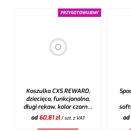
PRZYGOTOWUJEMY
Koszulka CXS REWARD,
Spo
dziecięca, funkcjonalna,
długi rękaw, kolor czarno-
softs
niebieski
cz
od
60,81
zł
od
/ szt.
z VAT
poma