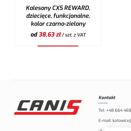
Kalesony CXS REWARD,
dziecięce, funkcjonalne,
kolor czarno-zielony
od
38,63
zł
/ szt.
z VAT
Wybierz wariant
Kontakt
Tel:
+48 664 46
E-mail:
katowice
ul. Bielska 132, 