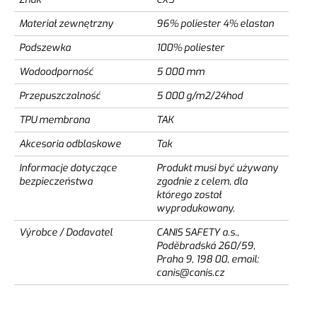
Materiał zewnętrzny
96% poliester 4% elastan
Podszewka
100% poliester
Wodoodporność
5 000 mm
Przepuszczalność
5 000 g/m2/24hod
TPU membrana
TAK
Akcesoria odblaskowe
Tak
Informacje dotyczące
Produkt musi być używany
bezpieczeństwa
zgodnie z celem, dla
którego został
wyprodukowany.
Výrobce / Dodavatel
CANIS SAFETY a.s.,
Poděbradská 260/59,
Praha 9, 198 00, email:
canis@canis.cz