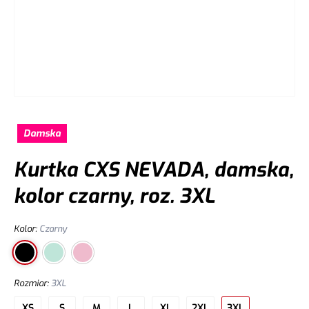
Damska
Kurtka CXS NEVADA, damska,
kolor czarny, roz. 3XL
Kolor
:
Czarny
Rozmiar
:
3XL
XS
S
M
L
XL
2XL
3XL