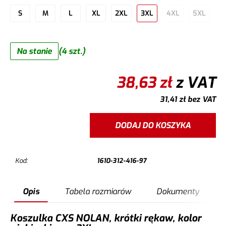
S
M
L
XL
2XL
3XL
4XL
5XL
Na stanie
(4 szt.)
38,63
zł
z VAT
31,41
zł
bez VAT
DODAJ DO KOSZYKA
Kod:
1610-312-416-97
Opis
Tabela rozmiarów
Dokumenty
Koszulka CXS NOLAN, krótki rękaw, kolor