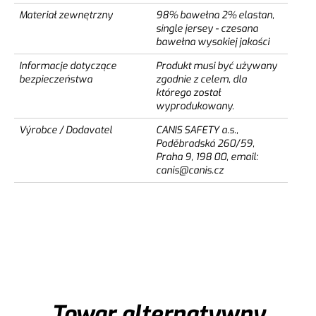
Materiał zewnętrzny
98% bawełna 2% elastan,
single jersey - czesana
bawełna wysokiej jakości
Informacje dotyczące
Produkt musi być używany
bezpieczeństwa
zgodnie z celem, dla
którego został
wyprodukowany.
Výrobce / Dodavatel
CANIS SAFETY a.s.,
Poděbradská 260/59,
Praha 9, 198 00, email:
canis@canis.cz
Towar alternatywny